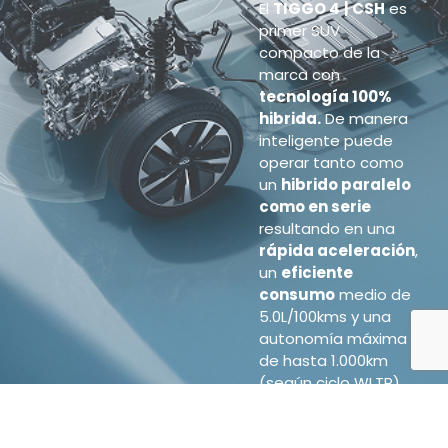
El
TIGGO 4
| CSH
es
primer SUV
compacto de la
marca con
tecnología 100%
hibrida
.
De manera
inteligente puede
operar tanto como
un
hibrido paralelo
como en serie
resultando en una
rápida aceleración
,
un
eficiente
consumo
medio de
5.0L/100kms y una
autonomía máxima
de hasta 1.000km
(según ciclo WLTP).
Esto es posible
gracias a la